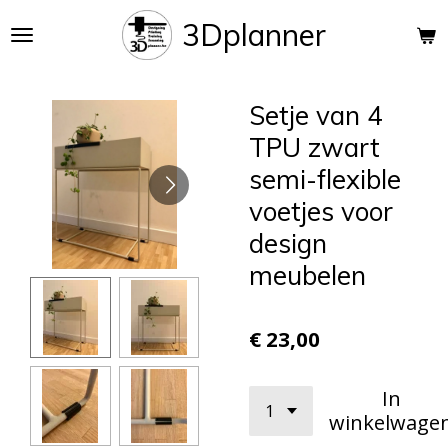
Ga
3Dplanner
direct
naar
de
Setje van 4
hoofdinhoud
TPU zwart
semi-flexible
voetjes voor
design
meubelen
€ 23,00
In
winkelwage