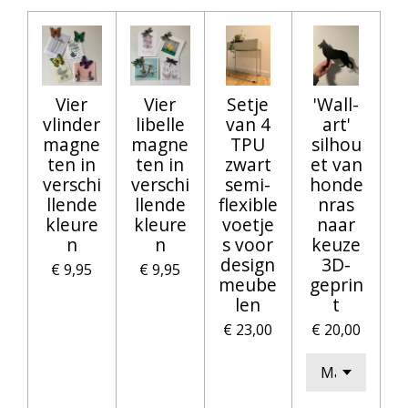
Vier
Vier
Setje
'Wall-
vlinder
libelle
van 4
art'
magne
magne
TPU
silhou
ten in
ten in
zwart
et van
verschi
verschi
semi-
honde
llende
llende
flexible
nras
kleure
kleure
voetje
naar
n
n
s voor
keuze
design
3D-
€ 9,95
€ 9,95
meube
geprin
len
t
€ 23,00
€ 20,00