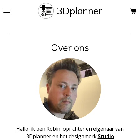
Ga
3Dplanner
direct
naar
de
hoofdinhoud
Over ons
Hallo, ik ben Robin, oprichter en eigenaar van
3Dplanner
en het designmerk
Studio