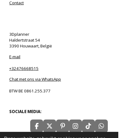
Contact
3Dplanner
Haldertstraat 54
3390 Houwaart, België
E-mail
+32476668515
Chat met ons via WhatsApp
BTW BE 0861.255.377
SOCIALE MEDIA:
F
X
P
I
T
W
a
i
n
i
h
© 2020 - 2026 3Dplanner