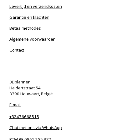
Levertijd en verzendkosten
Garantie en klachten
Betaalmethodes
Algemene voorwaarden
Contact
3Dplanner
Haldertstraat 54
3390 Houwaart, België
E-mail
+32476668515
Chat met ons via WhatsApp
BTW BE 0861.255.377