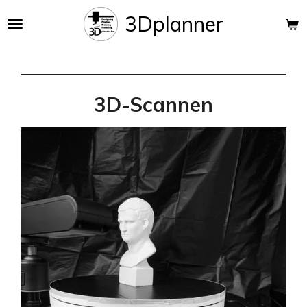
Ga
3Dplanner
direct
naar
de
hoofdinhoud
3D-Scannen