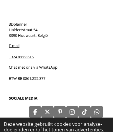
3Dplanner
Haldertstraat 54
3390 Houwaart, België
E-mail
+32476668515
Chat met ons via WhatsApp
BTW BE 0861.255.377
SOCIALE MEDIA:
F
X
P
I
T
W
a
i
n
i
h
© 2020 - 2026 3Dplanner
Deze website gebruikt cookies voor analyse-
c
n
s
k
a
Powered by
JouwWeb
doeleinden en/of het tonen van advertenties.
e
t
t
T
t