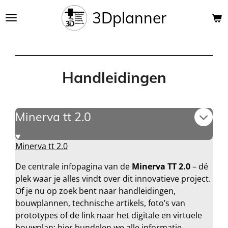
Ga
3Dplanner
direct
naar
de
hoofdinhoud
Handleidingen
Minerva tt 2.0
Minerva tt 2.0
De centrale infopagina van de
Minerva TT 2.0
– dé
plek waar je alles vindt over dit innovatieve project.
Of je nu op zoek bent naar handleidingen,
bouwplannen, technische artikels, foto’s van
prototypes of de link naar het digitale en virtuele
bouwplan: hier bundelen we alle informatie