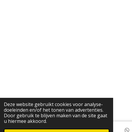
o
e
r
p
k
s
a
p
t
m
Deze website gebruikt cookies voor analyse-
doeleinden en/of het tonen van advertenties.
Door gebruik te blijven maken van de site gaat
u hiermee akkoord.