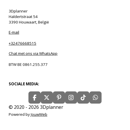
3Dplanner
Haldertstraat 54
3390 Houwaart, België
E-mail
+32476668515
Chat met ons via WhatsApp
BTW BE 0861.255.377
SOCIALE MEDIA:
F
X
P
I
T
W
a
i
n
i
h
© 2020 - 2026 3Dplanner
c
n
s
k
a
Powered by
JouwWeb
e
t
t
T
t
b
e
a
o
s
o
r
g
k
A