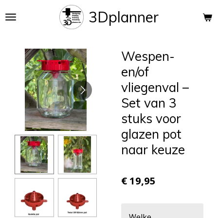
Ga
3Dplanner
direct
naar
de
Wespen-
hoofdinhoud
en/of
vliegenval –
Set van 3
stuks voor
glazen pot
naar keuze
€ 19,95
Welke