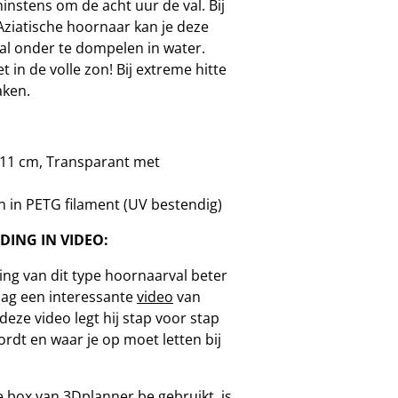
instens om de acht uur de val. Bij
ziatische hoornaar kan je deze
al onder te dompelen in water.
iet in de volle zon! Bij extreme hitte
aken.
 11 cm,
Transparant met
 in PETG filament (UV bestendig)
DING IN VIDEO:
ing van dit type hoornaarval beter
raag een interessante
video
van
n deze video legt hij stap voor stap
ordt en waar je op moet letten bij
de box van 3Dplanner.be gebruikt, is