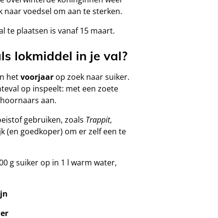
k naar voedsel om aan te sterken.
 te plaatsen is vanaf 15 maart.
ls lokmiddel in je val?
in het
voorjaar
op zoek naar suiker.
nteval op inspeelt: met een zoete
e hoornaars aan.
oeistof gebruiken, zoals
Trappit
,
jk (en goedkoper) om er zelf een te
00 g suiker op in 1 l warm water,
jn
ier