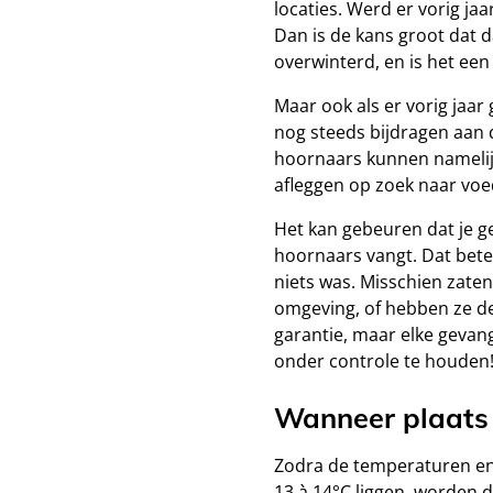
locaties. Werd er vorig ja
Dan is de kans groot dat
overwinterd, en is het een 
Maar ook als er vorig jaar 
nog steeds bijdragen aan d
hoornaars kunnen namelijk
afleggen op zoek naar voed
Het kan gebeuren dat je ge
hoornaars vangt. Dat bete
niets was. Misschien zate
omgeving, of hebben ze de 
garantie, maar elke gevan
onder controle te houden
Wanneer plaats j
Zodra de temperaturen en
13 à 14°C liggen, worden 