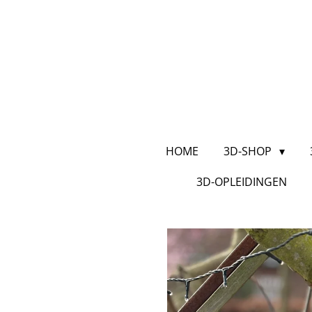
Ga
direct
naar
de
hoofdinhoud
HOME
3D-SHOP
3D-OPLEIDINGEN