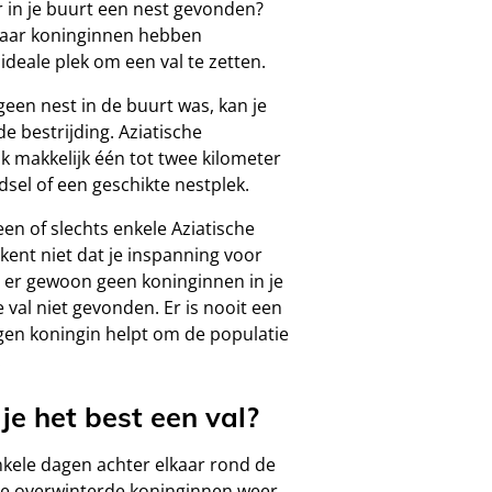
ar in je buurt een nest gevonden?
 daar koninginnen hebben
ideale plek om een val te zetten.
geen nest in de buurt was, kan je
e bestrijding. Aziatische
 makkelijk één tot twee kilometer
sel of een geschikte nestplek.
en of slechts enkele Aziatische
kent niet dat je inspanning voor
n er gewoon geen koninginnen in je
val niet gevonden. Er is nooit een
gen koningin helpt om de populatie
!
e het best een val?
kele dagen achter elkaar rond de
de overwinterde koninginnen weer