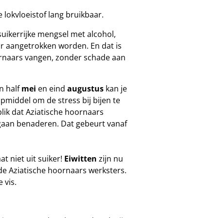
 lokvloeistof lang bruikbaar.
suikerrijke mengsel met alcohol,
or aangetrokken worden. En dat is
ornaars vangen, zonder schade aan
n half
mei
en eind
augustus
kan je
lpmiddel om de stress bij bijen te
ik dat Aziatische hoornaars
gaan benaderen. Dat gebeurt vanaf
at niet uit suiker!
Eiwitten
zijn nu
e Aziatische hoornaars werksters.
 vis.