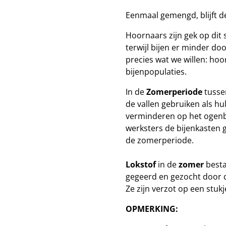
Eenmaal gemengd, blijft de
Hoornaars zijn gek op dit 
terwijl bijen er minder do
precies wat we willen: ho
bijenpopulaties.
In de
Zomerperiode
tusse
de vallen gebruiken a
ls hu
verminderen op het ogenbl
werksters de bijenkasten 
de zomerperiode.
Lokstof
in de
zomer
besta
gegeerd en gezocht door d
Ze zijn verzot op een stukje
OPMERKING: