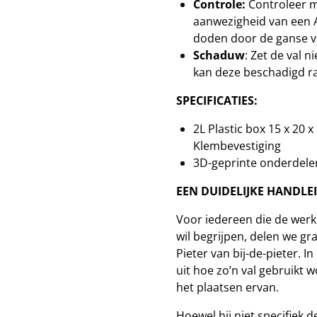
Controle:
Controleer m
aanwezigheid van een A
doden door de ganse v
Schaduw
: Zet de val n
kan deze beschadigd r
SPECIFICATIES:
2L
Plastic
box 15 x 20 x
Klembevestiging
3D-geprinte onderdelen
EEN DUIDELIJKE HANDLEI
Voor iedereen die de werk
wil begrijpen, delen we g
Pieter van
bij-de-pieter. I
uit hoe zo’n val gebruikt w
het plaatsen ervan.
Hoewel hij niet specifiek 