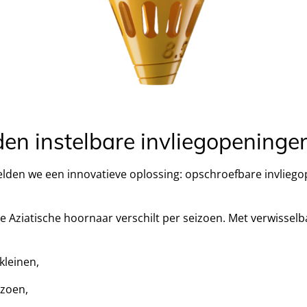
n instelbare invliegopeninge
elden we een innovatieve oplossing: opschroefbare invlieg
e Aziatische hoornaar verschilt per seizoen. Met verwissel
kleinen,
izoen,