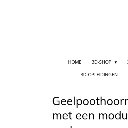
Ga
direct
naar
de
hoofdinhoud
HOME
3D-SHOP
3D-OPLEIDINGEN
Geelpoothoorn
met een modula