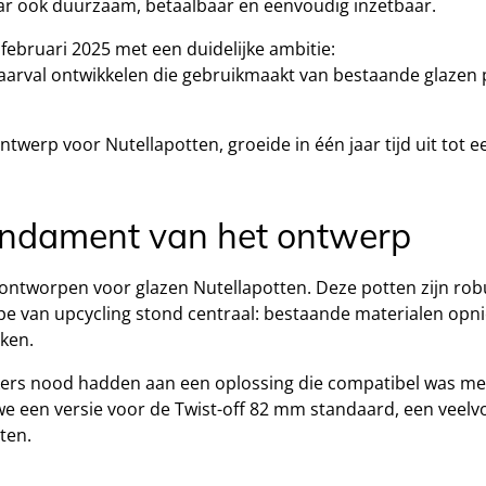
 maar ook duurzaam, betaalbaar en eenvoudig inzetbaar.
 februari 2025 met een duidelijke ambitie:
naarval ontwikkelen die gebruikmaakt van bestaande glaze
werp voor Nutellapotten, groeide in één jaar tijd uit tot e
fundament van het ontwerp
ntworpen voor glazen Nutellapotten. Deze potten zijn robu
pe van upcycling stond centraal: bestaande materialen opni
ken.
uikers nood hadden aan een oplossing die compatibel was m
e een versie voor de Twist-off 82 mm standaard, een veel
ten.