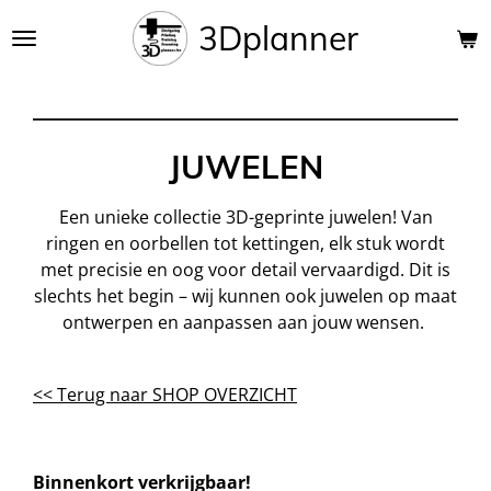
Ga
3Dplanner
direct
naar
de
hoofdinhoud
JUWELEN
Een unieke collectie 3D-geprinte juwelen! Van
ringen en oorbellen tot kettingen, elk stuk wordt
met precisie en oog voor detail vervaardigd. Dit is
slechts het begin – wij kunnen ook juwelen op maat
ontwerpen en aanpassen aan jouw wensen.
<< Terug naar SHOP OVERZICHT
Binnenkort verkrijgbaar!